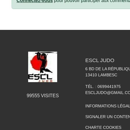
Connectez-vous
pour pouvoir participer aux commenta
ESCL JUDO
6 BD DE LA RÉPUBLIQ
13410
LAMBESC
TÉL. :
0699441975
ESCLJUDO@GMAIL.C
99555
VISITES
INFORMATIONS LÉGA
SIGNALER UN CONTEN
CHARTE COOKIES