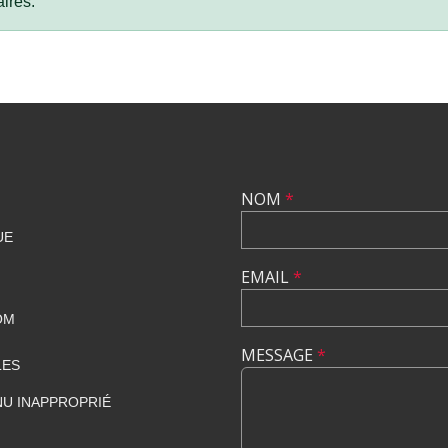
ires.
NOM
*
UE
EMAIL
*
OM
MESSAGE
*
LES
U INAPPROPRIÉ