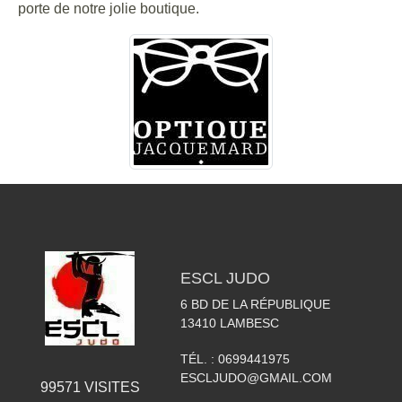
porte de notre jolie boutique.
ESCL JUDO
6 BD DE LA RÉPUBLIQUE
13410
LAMBESC
TÉL. :
0699441975
ESCLJUDO@GMAIL.COM
99571
VISITES